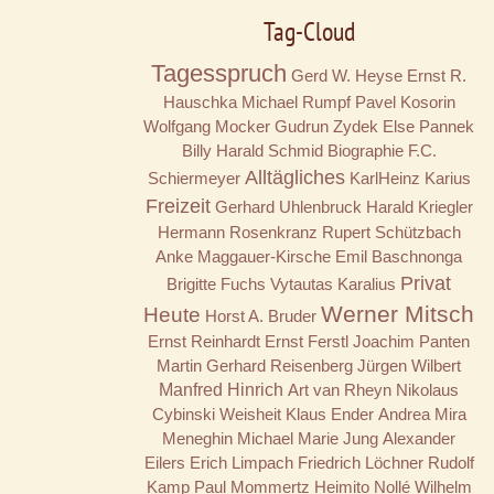
Tag-Cloud
Tagesspruch
Gerd W. Heyse
Ernst R.
Hauschka
Michael Rumpf
Pavel Kosorin
Wolfgang Mocker
Gudrun Zydek
Else Pannek
Billy
Harald Schmid
Biographie
F.C.
Alltägliches
Schiermeyer
KarlHeinz Karius
Freizeit
Gerhard Uhlenbruck
Harald Kriegler
Hermann Rosenkranz
Rupert Schützbach
Anke Maggauer-Kirsche
Emil Baschnonga
Privat
Brigitte Fuchs
Vytautas Karalius
Werner Mitsch
Heute
Horst A. Bruder
Ernst Reinhardt
Ernst Ferstl
Joachim Panten
Martin Gerhard Reisenberg
Jürgen Wilbert
Manfred Hinrich
Art van Rheyn
Nikolaus
Cybinski
Weisheit
Klaus Ender
Andrea Mira
Meneghin
Michael Marie Jung
Alexander
Eilers
Erich Limpach
Friedrich Löchner
Rudolf
Kamp
Paul Mommertz
Heimito Nollé
Wilhelm