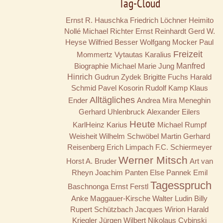
Tag-Cloud
Ernst R. Hauschka
Friedrich Löchner
Heimito
Nollé
Michael Richter
Ernst Reinhardt
Gerd W.
Heyse
Wilfried Besser
Wolfgang Mocker
Paul
Freizeit
Mommertz
Vytautas Karalius
Biographie
Michael Marie Jung
Manfred
Hinrich
Gudrun Zydek
Brigitte Fuchs
Harald
Schmid
Pavel Kosorin
Rudolf Kamp
Klaus
Alltägliches
Ender
Andrea Mira Meneghin
Gerhard Uhlenbruck
Alexander Eilers
Heute
KarlHeinz Karius
Michael Rumpf
Weisheit
Wilhelm Schwöbel
Martin Gerhard
Reisenberg
Erich Limpach
F.C. Schiermeyer
Werner Mitsch
Horst A. Bruder
Art van
Rheyn
Joachim Panten
Else Pannek
Emil
Tagesspruch
Baschnonga
Ernst Ferstl
Anke Maggauer-Kirsche
Walter Ludin
Billy
Rupert Schützbach
Jacques Wirion
Harald
Kriegler
Jürgen Wilbert
Nikolaus Cybinski