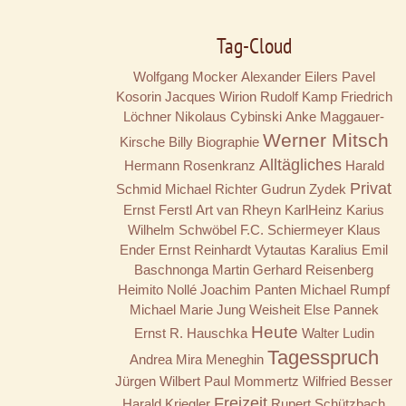
Tag-Cloud
Wolfgang Mocker
Alexander Eilers
Pavel
Kosorin
Jacques Wirion
Rudolf Kamp
Friedrich
Löchner
Nikolaus Cybinski
Anke Maggauer-
Werner Mitsch
Kirsche
Billy
Biographie
Alltägliches
Hermann Rosenkranz
Harald
Privat
Schmid
Michael Richter
Gudrun Zydek
Ernst Ferstl
Art van Rheyn
KarlHeinz Karius
Wilhelm Schwöbel
F.C. Schiermeyer
Klaus
Ender
Ernst Reinhardt
Vytautas Karalius
Emil
Baschnonga
Martin Gerhard Reisenberg
Heimito Nollé
Joachim Panten
Michael Rumpf
Michael Marie Jung
Weisheit
Else Pannek
Heute
Ernst R. Hauschka
Walter Ludin
Tagesspruch
Andrea Mira Meneghin
Jürgen Wilbert
Paul Mommertz
Wilfried Besser
Freizeit
Harald Kriegler
Rupert Schützbach