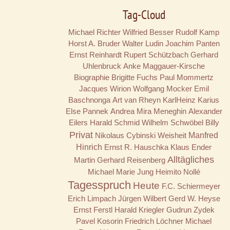
Tag-Cloud
Michael Richter
Wilfried Besser
Rudolf Kamp
Horst A. Bruder
Walter Ludin
Joachim Panten
Ernst Reinhardt
Rupert Schützbach
Gerhard
Uhlenbruck
Anke Maggauer-Kirsche
Biographie
Brigitte Fuchs
Paul Mommertz
Jacques Wirion
Wolfgang Mocker
Emil
Baschnonga
Art van Rheyn
KarlHeinz Karius
Else Pannek
Andrea Mira Meneghin
Alexander
Eilers
Harald Schmid
Wilhelm Schwöbel
Billy
Privat
Nikolaus Cybinski
Weisheit
Manfred
Hinrich
Ernst R. Hauschka
Klaus Ender
Alltägliches
Martin Gerhard Reisenberg
Michael Marie Jung
Heimito Nollé
Tagesspruch
Heute
F.C. Schiermeyer
Erich Limpach
Jürgen Wilbert
Gerd W. Heyse
Ernst Ferstl
Harald Kriegler
Gudrun Zydek
Pavel Kosorin
Friedrich Löchner
Michael