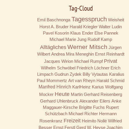
Tag-Cloud
Tagesspruch
Emil Baschnonga
Weisheit
Horst A. Bruder
Harald Kriegler
Walter Ludin
Pavel Kosorin
Klaus Ender
Else Pannek
Michael Marie Jung
Rudolf Kamp
Werner Mitsch
Alltägliches
Jürgen
Wilbert
Andrea Mira Meneghin
Ernst Reinhardt
Privat
Jacques Wirion
Michael Rumpf
Wilhelm Schwöbel
Friedrich Löchner
Erich
Limpach
Gudrun Zydek
Billy
Vytautas Karalius
Paul Mommertz
Art van Rheyn
Harald Schmid
Manfred Hinrich
KarlHeinz Karius
Wolfgang
Heute
Mocker
Martin Gerhard Reisenberg
Gerhard Uhlenbruck
Alexander Eilers
Anke
Maggauer-Kirsche
Brigitte Fuchs
Rupert
Schützbach
Michael Richter
Hermann
Freizeit
Rosenkranz
Heimito Nollé
Wilfried
Besser
Ernst Ferstl
Gerd W. Heyse
Joachim