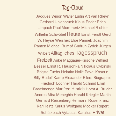
Tag-Cloud
Jacques Wirion
Walter Ludin
Art van Rheyn
Gerhard Uhlenbruck
Klaus Ender
Erich
Limpach
Paul Mommertz
Michael Richter
Heute
Wilhelm Schwöbel
Ernst Ferstl
Gerd
W. Heyse
Weisheit
Else Pannek
Joachim
Panten
Michael Rumpf
Gudrun Zydek
Jürgen
Tagesspruch
Alltägliches
Wilbert
Freizeit
Anke Maggauer-Kirsche
Wilfried
Besser
Ernst R. Hauschka
Nikolaus Cybinski
Brigitte Fuchs
Heimito Nollé
Pavel Kosorin
Billy
Rudolf Kamp
Alexander Eilers
Biographie
Friedrich Löchner
Harald Schmid
Emil
Baschnonga
Manfred Hinrich
Horst A. Bruder
Andrea Mira Meneghin
Harald Kriegler
Martin
Gerhard Reisenberg
Hermann Rosenkranz
KarlHeinz Karius
Wolfgang Mocker
Rupert
Privat
Schützbach
Vytautas Karalius