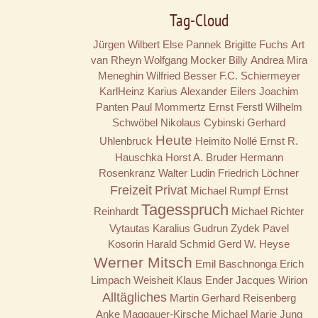
Tag-Cloud
Jürgen Wilbert
Else Pannek
Brigitte Fuchs
Art
van Rheyn
Wolfgang Mocker
Billy
Andrea Mira
Meneghin
Wilfried Besser
F.C. Schiermeyer
KarlHeinz Karius
Alexander Eilers
Joachim
Panten
Paul Mommertz
Ernst Ferstl
Wilhelm
Schwöbel
Nikolaus Cybinski
Gerhard
Heute
Uhlenbruck
Heimito Nollé
Ernst R.
Hauschka
Horst A. Bruder
Hermann
Rosenkranz
Walter Ludin
Friedrich Löchner
Freizeit
Privat
Michael Rumpf
Ernst
Tagesspruch
Reinhardt
Michael Richter
Vytautas Karalius
Gudrun Zydek
Pavel
Kosorin
Harald Schmid
Gerd W. Heyse
Werner Mitsch
Emil Baschnonga
Erich
Limpach
Weisheit
Klaus Ender
Jacques Wirion
Alltägliches
Martin Gerhard Reisenberg
Anke Maggauer-Kirsche
Michael Marie Jung