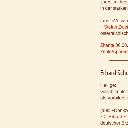
zuerst in ihr
in der starke
(aus: »Verwir
~ Stefan Zwe
österreichisch
Zitante
06.08
Zitate/Aphor
Erhard Sch
Heilige:
Geschlechtslo
als Vorbilder
(aus: »Denkze
~ © Erhard S
deutscher Erzi