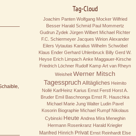
Tag-Cloud
Joachim Panten
Wolfgang Mocker
Wilfried
Besser
Harald Schmid
Paul Mommertz
Gudrun Zydek
Jürgen Wilbert
Michael Richter
F.C. Schiermeyer
Jacques Wirion
Alexander
Eilers
Vytautas Karalius
Wilhelm Schwöbel
Klaus Ender
Gerhard Uhlenbruck
Billy
Gerd W.
Heyse
Erich Limpach
Anke Maggauer-Kirsche
Friedrich Löchner
Rudolf Kamp
Art van Rheyn
Werner Mitsch
Weisheit
Tagesspruch
Alltägliches
Heimito
Schaible,
Nollé
KarlHeinz Karius
Ernst Ferstl
Horst A.
Bruder
Emil Baschnonga
Ernst R. Hauschka
Michael Marie Jung
Walter Ludin
Pavel
Kosorin
Biographie
Michael Rumpf
Nikolaus
Heute
Cybinski
Andrea Mira Meneghin
Hermann Rosenkranz
Harald Kriegler
Privat
Manfred Hinrich
Ernst Reinhardt
Else