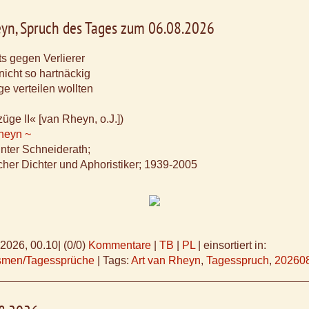
eyn, Spruch des Tages zum 06.08.2026
ts gegen Verlierer
nicht so hartnäckig
ge verteilen wollten
üge II« [van Rheyn, o.J.])
Rheyn ~
ünter Schneiderath;
cher Dichter und Aphoristiker; 1939-2005
.2026, 00.10
|
(0/0)
Kommentare
|
TB
|
PL
|
einsortiert in:
ismen/Tagessprüche
|
Tags:
Art van Rheyn
,
Tagesspruch
,
20260