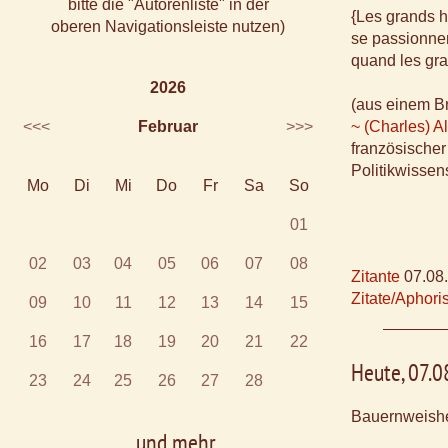
bitte die "Autorenliste" in der
{Les grands
oberen Navigationsleiste nutzen)
se passionnen
quand les gra
2026
(aus einem B
<<<
Februar
>>>
~ (Charles) A
französischer 
Politikwissen
Mo
Di
Mi
Do
Fr
Sa
So
01
02
03
04
05
06
07
08
Zitante
07.08
Zitate/Aphor
09
10
11
12
13
14
15
16
17
18
19
20
21
22
Heute, 07.
23
24
25
26
27
28
Bauernweishe
... und mehr