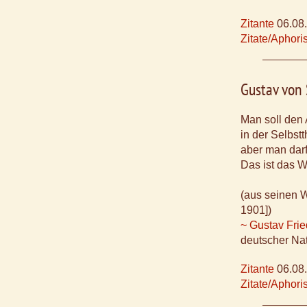
Zitante
06.08
Zitate/Aphor
Gustav von
Man soll den
in der Selbstt
aber man darf
Das ist das W
(aus seinen W
1901])
~ Gustav Frie
deutscher Na
Zitante
06.08
Zitate/Aphor