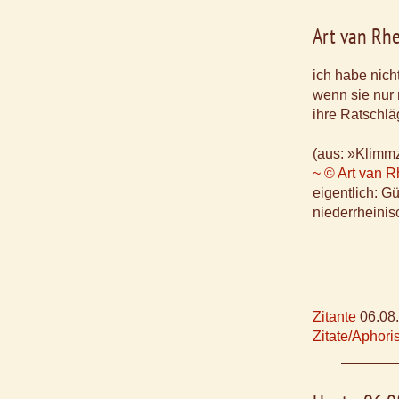
Art van Rh
ich habe nich
wenn sie nur 
ihre Ratschlä
(aus: »Klimmz
~ © Art van 
eigentlich: G
niederrheinis
Zitante
06.08
Zitate/Aphor