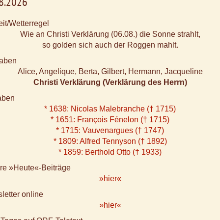
08.2026
it/Wetterregel
Wie an Christi Verklärung (06.08.) die Sonne strahlt,
so golden sich auch der Roggen mahlt.
aben
Alice, Angelique, Berta, Gilbert, Hermann, Jacqueline
Christi Verklärung (Verklärung des Herrn)
aben
* 1638: Nicolas Malebranche († 1715)
* 1651: François Fénelon († 1715)
* 1715: Vauvenargues († 1747)
* 1809: Alfred Tennyson († 1892)
* 1859: Berthold Otto († 1933)
ere »Heute«-Beiträge
»hier«
letter online
»hier«