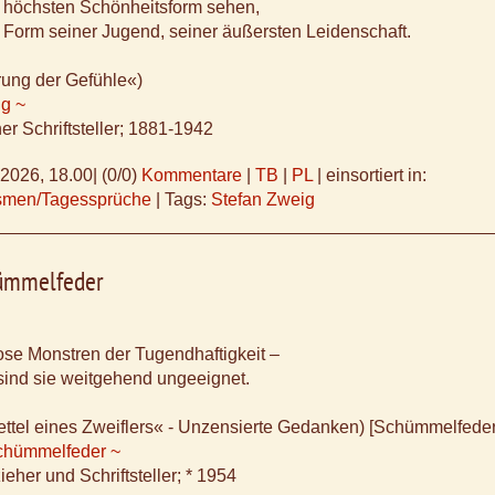
er höchsten Schönheitsform sehen,
n Form seiner Jugend, seiner äußersten Leidenschaft.
rung der Gefühle«)
ig ~
er Schriftsteller; 1881-1942
.2026, 18.00
|
(0/0)
Kommentare
|
TB
|
PL
|
einsortiert in:
ismen/Tagessprüche
|
Tags:
Stefan Zweig
ümmelfeder
se Monstren der Tugendhaftigkeit –
 sind sie weitgehend ungeeignet.
ttel eines Zweiflers« - Unzensierte Gedanken) [Schümmelfeder
chümmelfeder ~
eher und Schriftsteller; * 1954