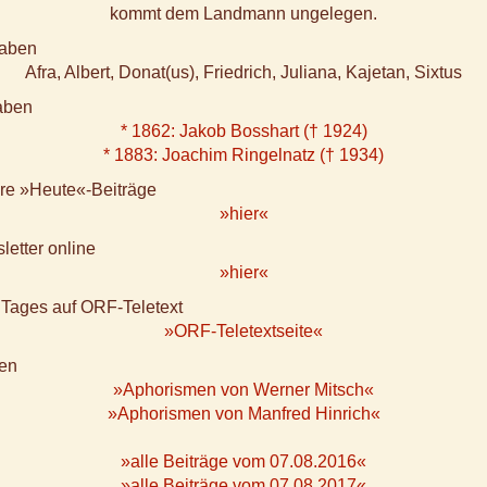
kommt dem Landmann ungelegen.
aben
Afra, Albert, Donat(us), Friedrich, Juliana, Kajetan, Sixtus
aben
* 1862: Jakob Bosshart († 1924)
* 1883: Joachim Ringelnatz († 1934)
ere »Heute«-Beiträge
»hier«
letter online
»hier«
 Tages auf ORF-Teletext
»ORF-Teletextseite«
en
»Aphorismen von Werner Mitsch«
»Aphorismen von Manfred Hinrich«
»alle Beiträge vom 07.08.2016«
»alle Beiträge vom 07.08.2017«