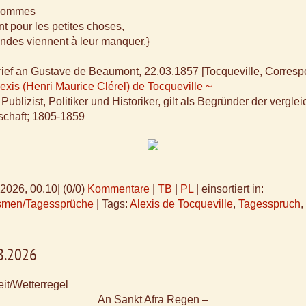
 hommes
t pour les petites choses,
ndes viennent à leur manquer.}
rief an Gustave de Beaumont, 22.03.1857 [Tocqueville, Corres
lexis (Henri Maurice Clérel) de Tocqueville ~
Publizist, Politiker und Historiker, gilt als Begründer der vergl
schaft; 1805-1859
.2026, 00.10
|
(0/0)
Kommentare
|
TB
|
PL
|
einsortiert in:
ismen/Tagessprüche
|
Tags:
Alexis de Tocqueville
,
Tagesspruch
,
08.2026
it/Wetterregel
An Sankt Afra Regen –