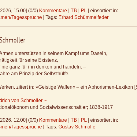
.2026, 15.00
|
(0/0)
Kommentare
|
TB
|
PL
|
einsortiert in:
ismen/Tagessprüche
|
Tags:
Erhard Schümmelfeder
 Schmoller
 Armen unterstützen in seinem Kampf ums Dasein,
hätigkeit für seine Existenz,
 nie ganz für ihn denken und handeln. –
ahre am Prinzip der Selbsthülfe.
erken, zitiert in: »Geistige Waffen« – ein Aphorismen-Lexikon [
drich von Schmoller ~
tionalökonom und Sozialwissenschaftler; 1838-1917
.2026, 12.00
|
(0/0)
Kommentare
|
TB
|
PL
|
einsortiert in:
ismen/Tagessprüche
|
Tags:
Gustav Schmoller